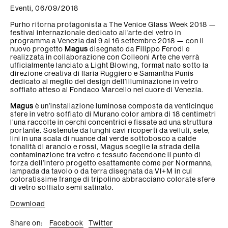
Collezioni
Eventi, 06/09/2018
tamorf
Purho ritorna protagonista a The Venice Glass Week 2018 —
News/Press
festival internazionale dedicato all’arte del vetro in
programma a Venezia dal 9 al 16 settembre 2018 — con il
nuovo progetto
Magus
disegnato da Filippo Ferodi e
Find us
realizzata in collaborazione con Colleoni Arte che verrà
ufficialmente lanciato a Light Blowing, format nato sotto la
direzione creativa di Ilaria Ruggiero e Samantha Punis
Contatti
dedicato al meglio del design dell’illuminazione in vetro
soffiato atteso al Fondaco Marcello nel cuore di Venezia.
Newsletter
Magus
è un’installazione luminosa composta da venticinque
sfere in vetro soffiato di Murano color ambra di 18 centimetri
l’una raccolte in cerchi concentrici e fissate ad una struttura
portante. Sostenute da lunghi cavi ricoperti da velluti, sete,
lini in una scala di nuance dal verde sottobosco a calde
tonalità di arancio e rossi, Magus sceglie la strada della
contaminazione tra vetro e tessuto facendone il punto di
forza dell’intero progetto esattamente come per Normanna,
lampada da tavolo o da terra disegnata da VI+M in cui
coloratissime frange di tripolino abbracciano colorate sfere
di vetro soffiato semi satinato.
Download
Share on:
Facebook
Twitter