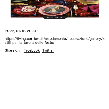
tamorf
News/Press
Find us
Contacts
Press, 01/12/2020
Newsletter
https://living.corriere.it/arredamento/decorazione/gallery/4-
stili-per-la-tavola-delle-feste/
Share on:
Facebook
Twitter