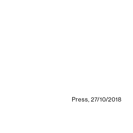
Azienda
Collezioni
Me
News/Pres
Find us
Press, 27/10/2018
Contatti